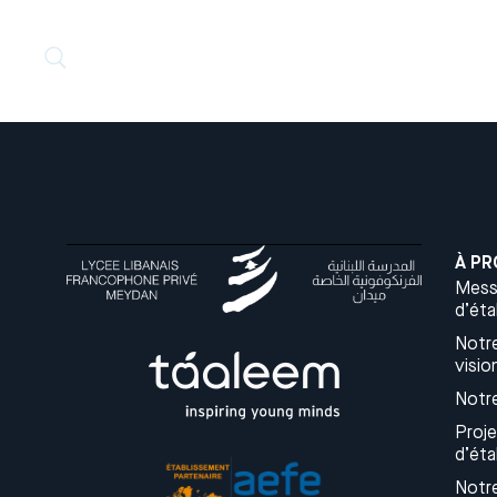
À P
Mess
d’ét
Notre
vision
Notr
Proje
d’ét
Notr