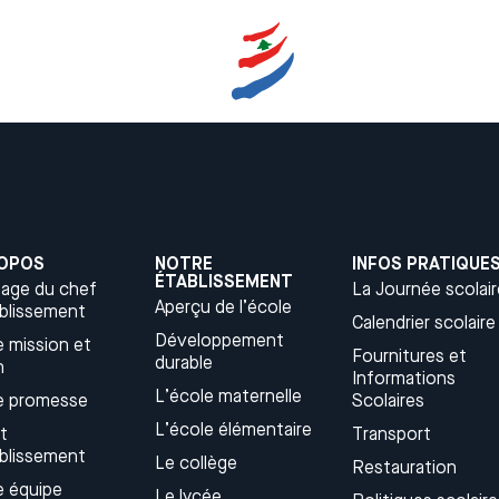
ROPOS
NOTRE
INFOS PRATIQUE
ÉTABLISSEMENT
age du chef
La Journée scolair
Aperçu de l’école
ablissement
Calendrier scolaire
Développement
 mission et
Fournitures et
durable
​
Informations
L’école maternelle
e promesse
Scolaires
L’école élémentaire
t
Transport
ablissement
Le collège
Restauration
e équipe
Le lycée