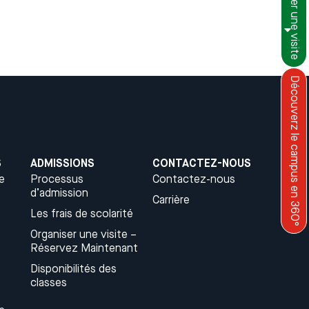
Organiser une visite
Menu
Français
Découverz le campus en 360°
S
ADMISSIONS
CONTACTEZ-NOUS
e
Processus
Contactez-nous
d’admission
Carrière
Les frais de scolarité
Organiser une visite –
Réservez Maintenant
Disponibilités des
classes