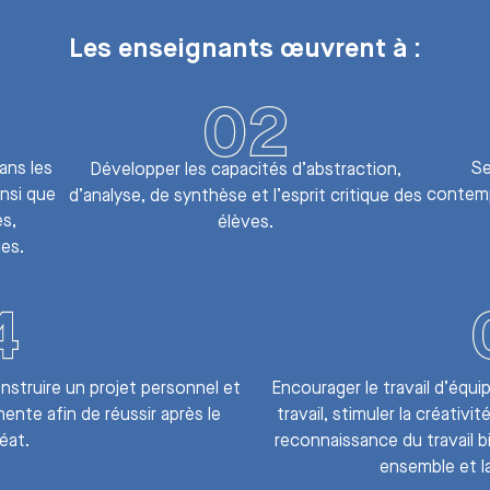
Les enseignants œuvrent à :
Se
ans les
Développer les capacités d’abstraction,
contemp
insi que
d’analyse, de synthèse et l’esprit critique des
es,
élèves.
es.
struire un projet personnel et
Encourager le travail d’équi
nente afin de réussir après le
travail, stimuler la créativit
éat.
reconnaissance du travail bi
ensemble et la