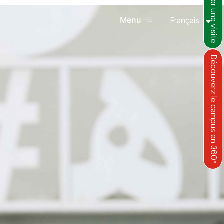
Organiser une visite
Menu
Français
Découverz le campus en 360°